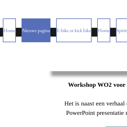
Home
Nieuwe pagina
E-bike or kick bike
Home
Spiri
Workshop WO2 voor b
Het is naast een verhaa
PowerPoint presentatie 