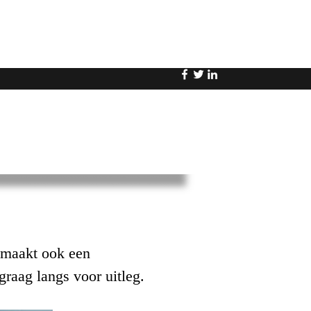
nderee@gmail.com
0630339841
gemaakt ook een
raag langs voor uitleg.