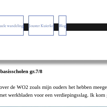
tuele wandeling
Jouster Kuierke
Blog
arje
asisscholen gr.7/8
l over de WO2 zoals mijn ouders het hebben mee
met werkbladen voor een verdiepingsslag. Ik kom g