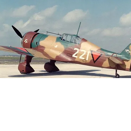
al City Guide:
EventsJouredfm.com |
arjenderee@gmail.com
0630339841